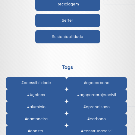
Reciclagem
Serfer
Sustentabilidade
Tags
#acessibilidade
#açocarbono
#AçoInox
#açoparaprojetocivil
#aluminio
#aprendizado
#cantoneira
#carbono
#constru
#construcaocivil