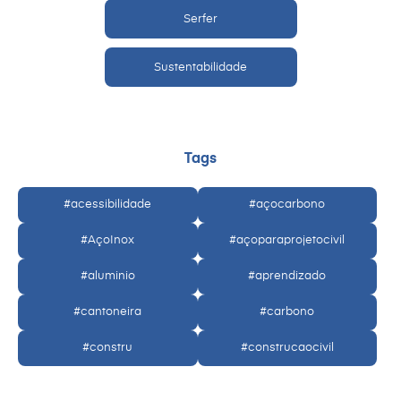
Serfer
Sustentabilidade
Tags
#acessibilidade
#açocarbono
#AçoInox
#açoparaprojetocivil
#aluminio
#aprendizado
#cantoneira
#carbono
#constru
#construcaocivil