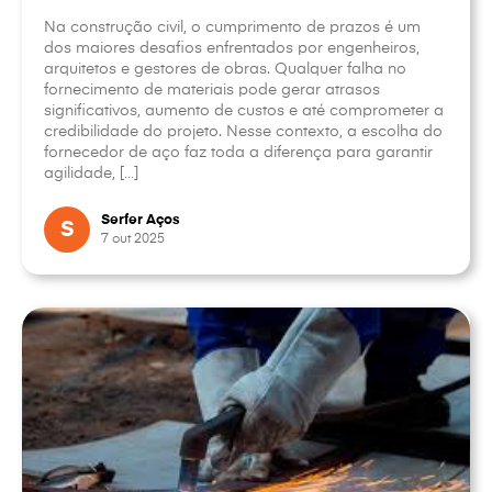
Na construção civil, o cumprimento de prazos é um
dos maiores desafios enfrentados por engenheiros,
arquitetos e gestores de obras. Qualquer falha no
fornecimento de materiais pode gerar atrasos
significativos, aumento de custos e até comprometer a
credibilidade do projeto. Nesse contexto, a escolha do
fornecedor de aço faz toda a diferença para garantir
agilidade, […]
Serfer Aços
S
7 out 2025