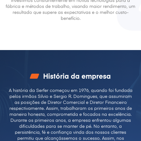
investimos
constantemente em novas tecnologias para a
fábrica e
métodos de trabalho, visando maior rendimento, um
resultado que supere as expectativas e o melhor custo-
benefício.
História da empresa
A história da Serfer começou em 1976, quando foi fundada
pelos irmãos Silvio e Sergio R.
Domingues, que assumiram
as posições de Diretor Comercial e Diretor Financeiro
respectivamente. Assim, trabalharam os primeiros anos de
maneira honesta, comprometida e
focados na excelência.
Durante os primeiros anos, a empresa enfrentou algumas
dificuldades para se manter de pé.
No entanto, a
persistência, fé e confiança vinda dos nossos clientes
permitiu que
alcançássemos o sucesso. Assim, nos