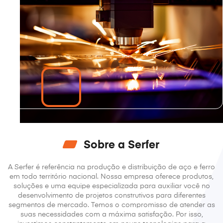
Sobre a Serfer
A Serfer é referência na produção e distribuição de aço
e ferro
em todo território nacional.
Nossa empresa oferece produtos,
soluções e uma
equipe especializada para auxiliar você no
desenvolvimento de projetos construtivos para
diferentes
segmentos de mercado.
Temos o compromisso de atender as
suas necessidades
com a máxima satisfação. Por isso,