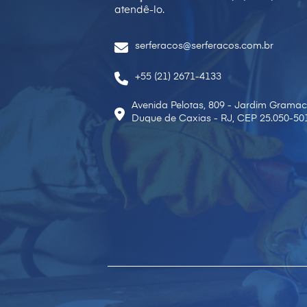
atendê-lo.
serferacos@serferacos.com.br
+55 (21) 2671-4133
Avenida Pelotas, 809 - Jardim Gramac
Duque de Caxias - RJ, CEP 25.050-50