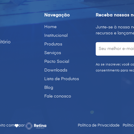
Navegação
Receba nossas n
Home
Junte-se à nossa n
recursos e lançame
Institucional
itório
Produtos
Serviços
Pacto Social
Ao se inscrever, você c
Downloads
consentimento para rec
Lista de Produtos
Blog
Fale conosco
ito com
por
Política de Privacidade
Políti