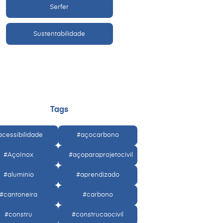
Serfer
Sustentabilidade
Tags
acessibilidade
#açocarbono
#AçoInox
#açoparaprojetocivil
#aluminio
#aprendizado
#cantoneira
#carbono
#constru
#construcaocivil