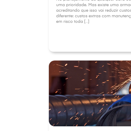
uma prioridade. Mas existe uma arma
acreditando que isso vai reduzir cust
diferente: custos extras com manute
em risco toda […]