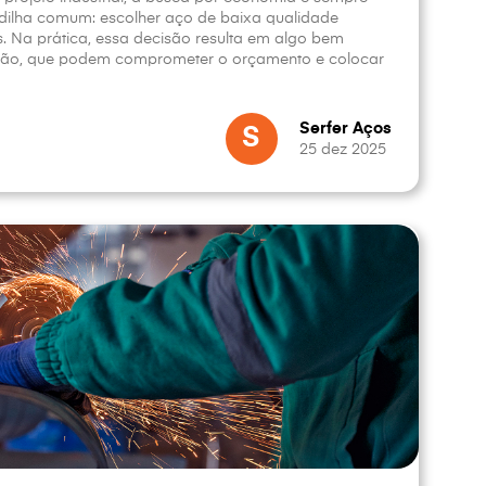
dilha comum: escolher aço de baixa qualidade
os. Na prática, essa decisão resulta em algo bem
nção, que podem comprometer o orçamento e colocar
Serfer Aços
S
25 dez 2025