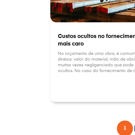
Custos ocultos no fornecime
mais caro
No orçamento de uma obra, é comum 
diretos: valor do material, mão de ob
muitas vezes negligenciado que pode 
ocultos. No caso do fornecimento de a
1