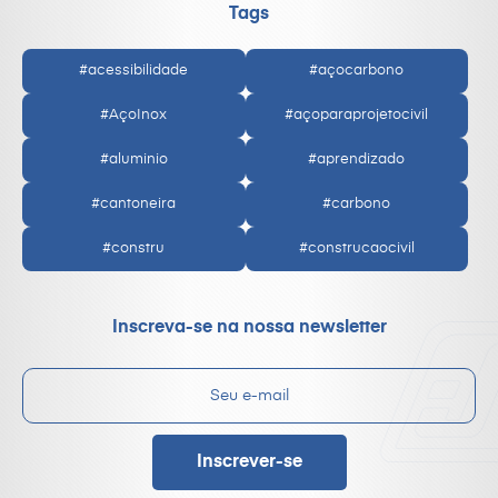
Tags
#acessibilidade
#açocarbono
#AçoInox
#açoparaprojetocivil
#aluminio
#aprendizado
#cantoneira
#carbono
#constru
#construcaocivil
Inscreva-se na nossa newsletter