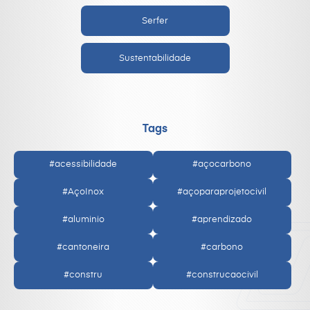
Serfer
Sustentabilidade
Tags
#acessibilidade
#açocarbono
#AçoInox
#açoparaprojetocivil
#aluminio
#aprendizado
#cantoneira
#carbono
#constru
#construcaocivil