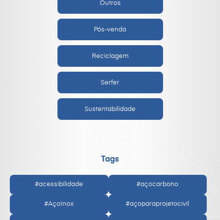
Outros
Pós-venda
Reciclagem
Serfer
Sustentabilidade
Tags
#acessibilidade
#açocarbono
#AçoInox
#açoparaprojetocivil