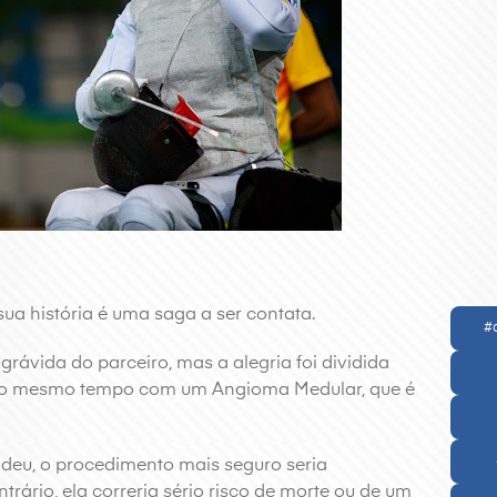
sua história é uma saga a ser contata.
#
grávida do parceiro, mas a alegria foi dividida
ao mesmo tempo com um Angioma Medular, que é
deu, o procedimento mais seguro seria
trário, ela correria sério risco de morte ou de um