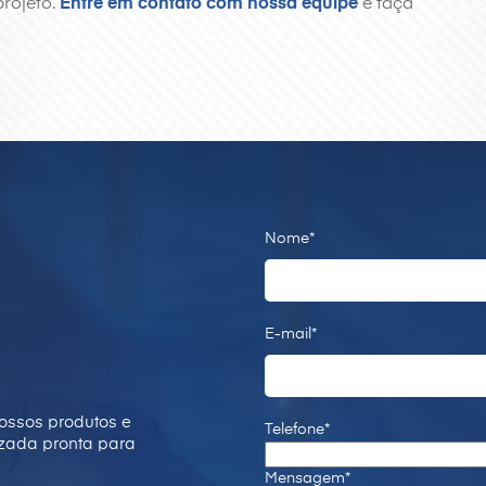
projeto.
Entre em contato com nossa equipe
e faça
Nome*
E-mail*
ossos produtos e
Telefone*
izada pronta para
Mensagem*