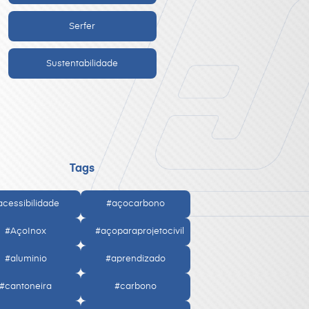
Serfer
Sustentabilidade
Tags
acessibilidade
#açocarbono
#AçoInox
#açoparaprojetocivil
#aluminio
#aprendizado
#cantoneira
#carbono