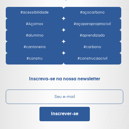
#acessibilidade
#açocarbono
#AçoInox
#açoparaprojetocivil
#aluminio
#aprendizado
#cantoneira
#carbono
#constru
#construcaocivil
Inscreva-se na nossa newsletter