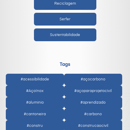
Reciclagem
Serfer
Sustentabilidade
Tags
#acessibilidade
#açocarbono
#AçoInox
#açoparaprojetocivil
#aluminio
#aprendizado
#cantoneira
#carbono
#constru
#construcaocivil