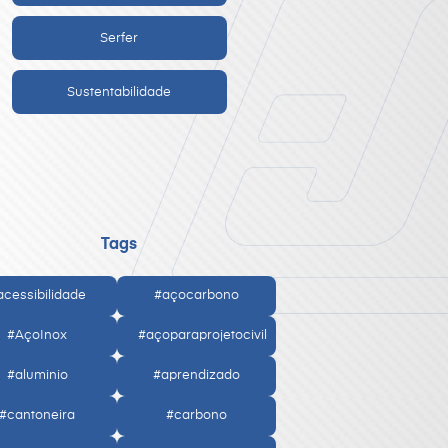
Serfer
Sustentabilidade
Tags
acessibilidade
#açocarbono
#AçoInox
#açoparaprojetocivil
#aluminio
#aprendizado
#cantoneira
#carbono