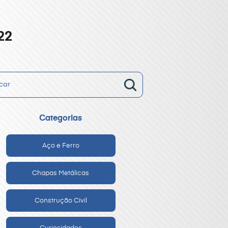
22
Categorias
Aço e Ferro
Chapas Metálicas
Construção Civil