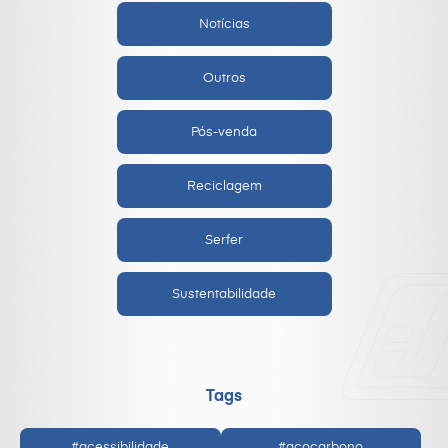
Notícias
Outros
Pós-venda
Reciclagem
Serfer
Sustentabilidade
Tags
#acessibilidade
#açocarbono