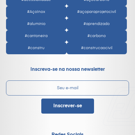
#AçoInox
#açoparaprojetocivil
#aluminio
#aprendizado
#cantoneira
#carbono
#constru
#construcaocivil
Inscreva-se na nossa newsletter