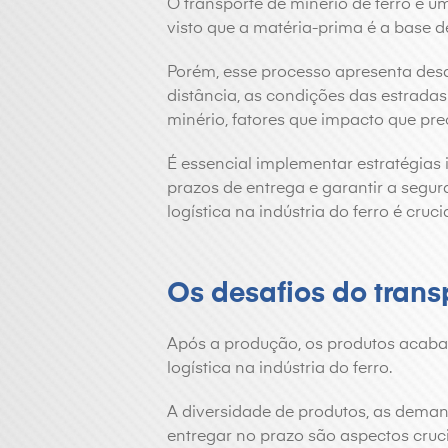
O transporte de minério de ferro é um
visto que a matéria-prima é a base d
Porém, esse processo apresenta desa
distância, as condições das estrada
minério, fatores que impacto que pre
É essencial implementar estratégias i
prazos de entrega e garantir a segur
logística na indústria do ferro é crucia
Os desafios do tran
Após a produção, os produtos acaba
logística na indústria do ferro.
A diversidade de produtos, as deman
entregar no prazo são aspectos cru