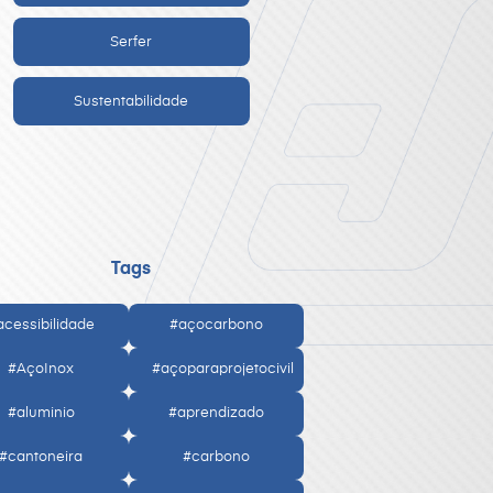
Serfer
Sustentabilidade
Tags
acessibilidade
#açocarbono
#AçoInox
#açoparaprojetocivil
#aluminio
#aprendizado
#cantoneira
#carbono