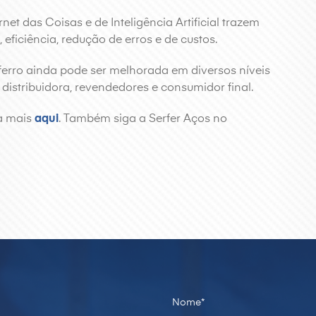
et das Coisas e de Inteligência Artificial trazem
eficiência, redução de erros e de custos.
 ferro ainda pode ser melhorada em diversos níveis
 distribuidora, revendedores e consumidor final.
a mais
aqui
. Também siga a Serfer Aços no
Nome*