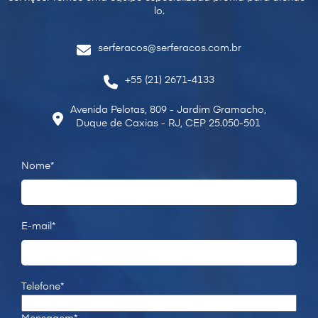
lo.
serferacos@serferacos.com.br
+55 (21) 2671-4133
Avenida Pelotas, 809 - Jardim Gramacho,
Duque de Caxias - RJ, CEP 25.050-501
Nome*
E-mail*
Telefone*