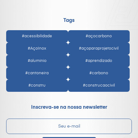
Tags
#acessibilidade
#açocarbono
#AçoInox
#açoparaprojetocivil
#aluminio
#aprendizado
#cantoneira
#carbono
#constru
#construcaocivil
Inscreva-se na nossa newsletter