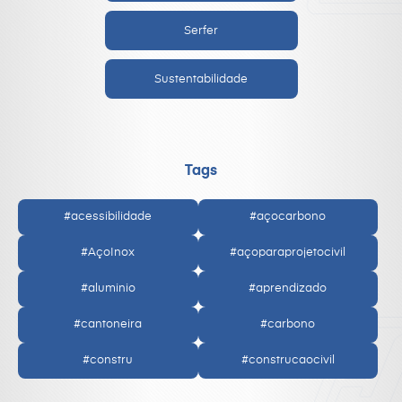
Serfer
Sustentabilidade
Tags
#acessibilidade
#açocarbono
#AçoInox
#açoparaprojetocivil
#aluminio
#aprendizado
#cantoneira
#carbono
#constru
#construcaocivil