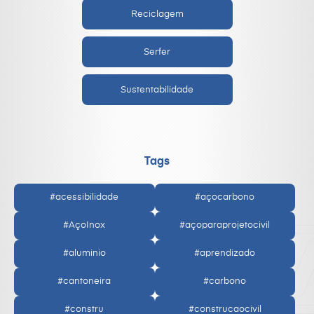
Reciclagem
Serfer
Sustentabilidade
Tags
#acessibilidade
#açocarbono
#AçoInox
#açoparaprojetocivil
#aluminio
#aprendizado
#cantoneira
#carbono
#constru
#construcaocivil