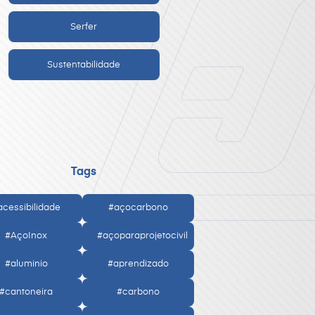
Serfer
Sustentabilidade
Tags
acessibilidade
#açocarbono
#AçoInox
#açoparaprojetocivil
#aluminio
#aprendizado
#cantoneira
#carbono