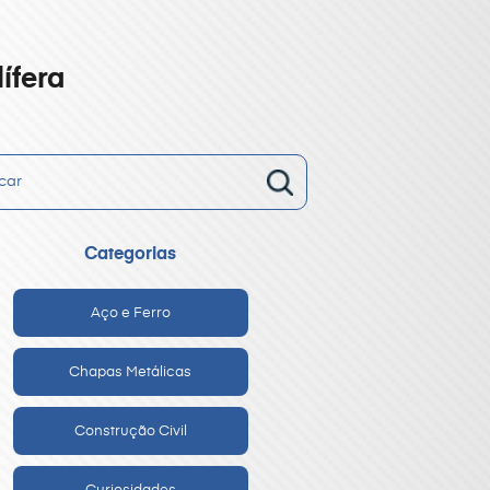
ífera
Categorias
Aço e Ferro
Chapas Metálicas
Construção Civil