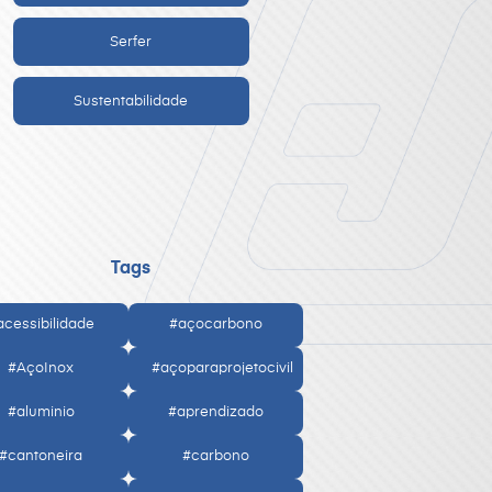
Serfer
Sustentabilidade
Tags
acessibilidade
#açocarbono
#AçoInox
#açoparaprojetocivil
#aluminio
#aprendizado
#cantoneira
#carbono