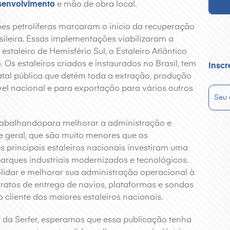
senvolvimento
e mão de obra local.
es petrolíferas marcaram o início da recuperação
sileira. Essas implementações viabilizaram a
taleiro de Hemisfério Sul, o Estaleiro Atlântico
 Os estaleiros criados e instaurados no Brasil, tem
Inscr
atal pública que detém toda a extração, produção
vel nacional e para exportação para vários outros
abalhandopara melhorar a administração e
e geral, que são muito menores que os
ês principais estaleiros nacionais investiram uma
 parques industriais modernizados e tecnológicos.
olidar e melhorar sua administração operacional à
atos de entrega de navios, plataformas e sondas
 cliente dos maiores estaleiros nacionais.
 da Serfer, esperamos que essa publicação tenha