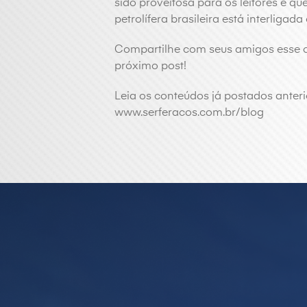
sido proveitosa para os leitores e q
petrolífera brasileira está interliga
Compartilhe com seus amigos esse c
próximo post!
Leia os conteúdos já postados anter
www.serferacos.com.br/blog