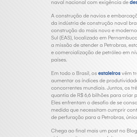
naval nacional com exigência de
de
A construção de navios e embarcaçõ
da indústria de construção naval bra
construção do mais novo e moderno es
Sul (EAS), localizado em Pernambuco.
a missão de atender a Petrobras, est
e comercialização de petróleo em ní
países.
Em todo o Brasil, os
estaleiros
vêm tr
aumentar os índices de produtividad
concorrentes mundiais. Juntos, os tr
quantia de R$ 6,6 bilhões para criar
Eles enfrentam o desafio de se cons
medida que necessitam cumprir contr
de perfuração para a Petrobras, único
Chega ao final mais um post no Blog