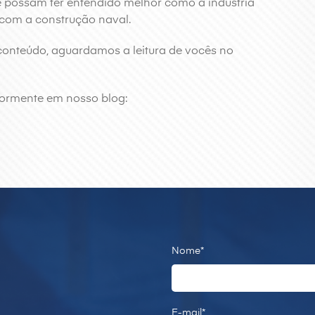
ue possam ter entendido melhor como a indústria
da com a construção naval.
onteúdo, aguardamos a leitura de vocês no
iormente em nosso blog:
Nome*
E-mail*