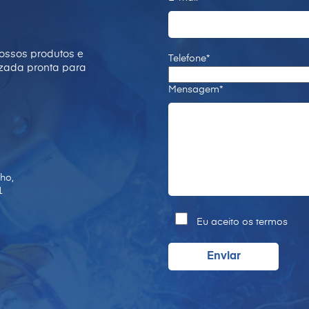
ossos produtos e
Telefone*
izada pronta para
Mensagem*
ho,
1
Eu aceito os termos