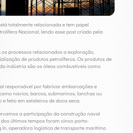
stá totalmente relacionada e tem papel
rolífera Nacional, lendo esse post criado pela
s os processos relacionados a exploração,
ialização de produtos petrolíferos. Os produtos de
da indústria são os óleos combustíveis como
ial responsável por fabricar embarcações e
s como navios, barcos, submarinos, lanchas ou
e feito em estaleiros de doca seca.
rvamos a participação da construção naval
s dos últimos tempos foram cinco porta-
g In, operadora logística de transporte marítimo