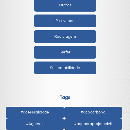
Outros
Pós-venda
Reciclagem
Serfer
Sustentabilidade
Tags
#acessibilidade
#açocarbono
#AçoInox
#açoparaprojetocivil