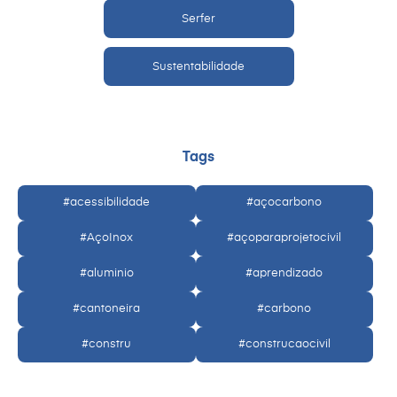
Serfer
Sustentabilidade
Tags
#acessibilidade
#açocarbono
#AçoInox
#açoparaprojetocivil
#aluminio
#aprendizado
#cantoneira
#carbono
#constru
#construcaocivil