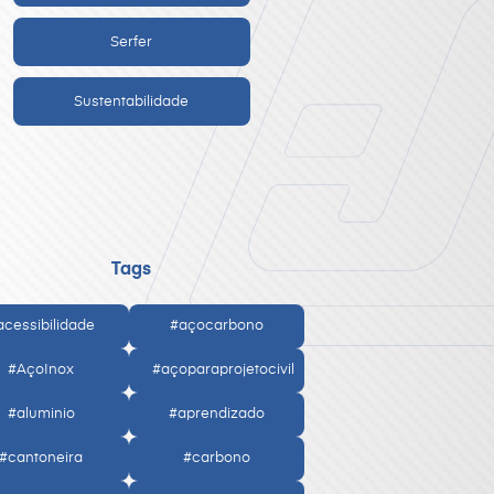
Serfer
Sustentabilidade
Tags
acessibilidade
#açocarbono
#AçoInox
#açoparaprojetocivil
#aluminio
#aprendizado
#cantoneira
#carbono