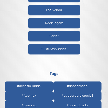
Pós-venda
Reciclagem
Serfer
Sustentabilidade
Tags
#acessibilidade
#açocarbono
#AçoInox
#açoparaprojetocivil
#aluminio
#aprendizado