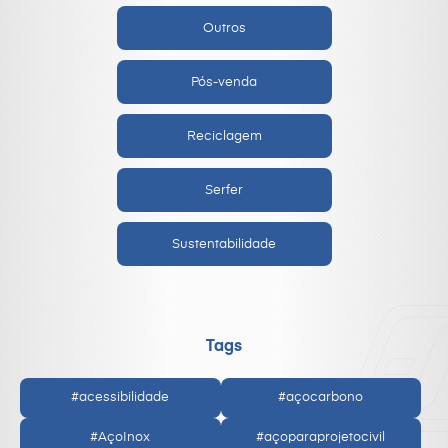
Outros
Pós-venda
Reciclagem
Serfer
Sustentabilidade
Tags
#acessibilidade
#açocarbono
#AçoInox
#açoparaprojetocivil