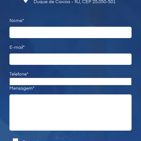
Duque de Caxias - RJ, CEP 25.050-501
Nome*
E-mail*
Telefone*
Mensagem*